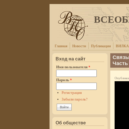
Перейти к основному содержанию
ВСЕОБ
Главная
Новости
Публикации
ВИЛКА
Связы
Вход на сайт
Часть
Имя пользователя
*
Опубликова
Пароль
*
Регистрация
Забыли пароль?
Об обществе