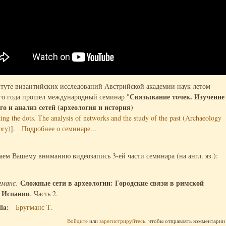
туте византийских исследований Австрийской академии наук летом
Связывание точек. Изучение
о года прошел международный семинар "
о и анализ сетей (археология и история)
ing the dots. The analysis of networks and the study of the past (Archaeology
ory)
].
Подробнее о семинаре...
аем Вашему вниманию видеозапись 3-ей части семинара (на англ. яз.):
Сложные сети в археологии: Городские связи в римской
гманс.
 Испании
. Часть 2.
lia:
Бругманс Т.
Войдите
или
зарегистрируйтесь
, чтобы отправлять комментарии