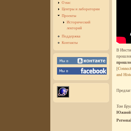
О нас
Центры и лаборатории
Проекты
Исторический
лекторий
Поддержка
Контакты
В Инсти
прошлог
прошлог
[
Connect
and Hist
Предлаг
Том Бру
Южной
Persona