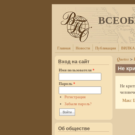
Перейти к основному содержанию
ВСЕОБ
Главная
Новости
Публикации
ВИЛКА
Quotes
>
Вход на сайт
Не кр
Имя пользователя
*
Пароль
*
Не крит
человеч
Регистрация
Макс 
Забыли пароль?
Об обществе