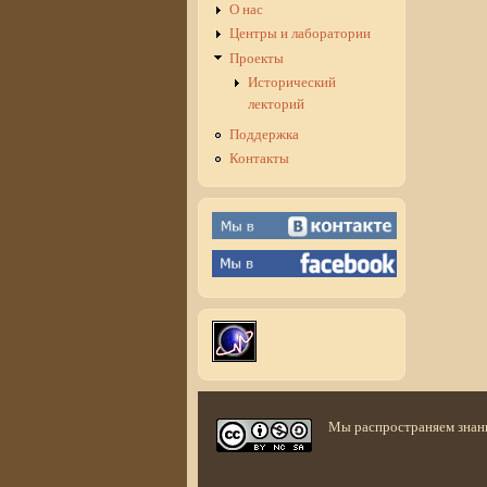
О нас
Центры и лаборатории
Проекты
Исторический
лекторий
Поддержка
Контакты
Мы распространяем знан