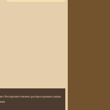
ляет беспрепятственно распространять наши
ния.