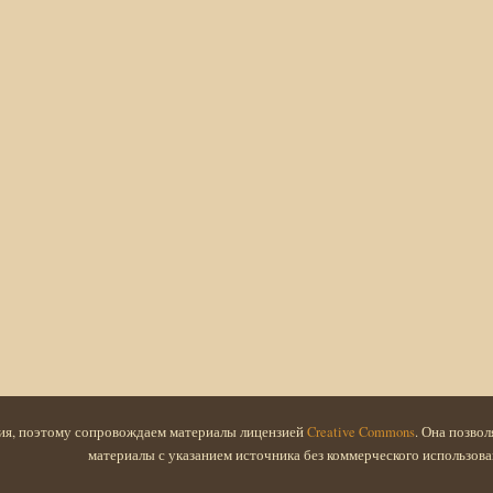
ия, поэтому сопровождаем материалы лицензией
Creative Commons
. Она позво
материалы с указанием источника без коммерческого использова