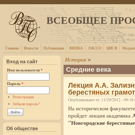
Перейти к основному содержанию
ВСЕОБЩЕЕ ПРО
Главная
Новости
Публикации
ВИЛКА
ЛАССО
ЦИСЯ
Медиат
История
>
Вход на сайт
Средние века
Имя пользователя
*
Пароль
*
Лекция А.А. Зализ
берестяных грамот
Регистрация
Опубликовано чт, 11/29/2012 - 09:1
Забыли пароль?
На историческом факультет
пройдет лекция академика
"Новгородские берестяные
Об обществе