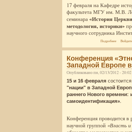
17 февраля на Кафедре ист
факультета МГУ им. М.В. Л
«История Церкви
семинара
методология, историки»
пр
научного сотрудника Инст
о Аудиоза
Подробнее
Войдит
византийск
Конференция «Этно
Западной Европе в
Опубликовано пн, 02/13/2012 - 20:0
15 и 16 февраля
состоится
"нации" в Западной Европ
раннего Нового времени: 
самоидентификация»
.
Конференция проводится в 
«Власть и
научной группой