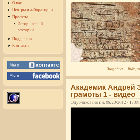
О нас
Центры и лаборатории
Проекты
Исторический
лекторий
Поддержка
Контакты
о Лекция А
Подробнее
Войдит
Академик Андрей 
грамоты 1 - видео
Опубликовано пн, 08/20/2012 - 17:0