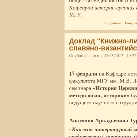
общество медиевистов и ис
Кафедрой истории средних 
МГУ.
о Конфере
Подробнее
Войдит
Средневек
Доклад "Книжно-л
славяно-византийс
Опубликовано пн, 02/13/2012 - 19:2
17 февраля
на Кафедре ист
факультета МГУ им. М.В. Л
«История Церкви
семинара
методология, историки»
буд
ведущего научного сотрудн
Анатолия Аркадьевича Ту
«Книжно-литературный ко
средневековья: традиции, 