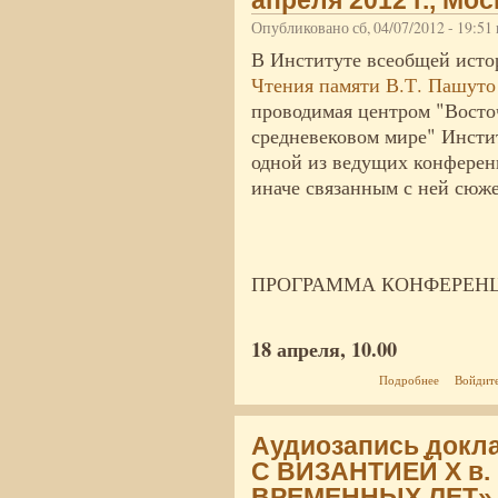
апреля 2012 г., Мо
Опубликовано сб, 04/07/2012 - 19:5
В Институте всеобщей исто
Чтения памяти В.Т. Пашуто
проводимая центром "Восто
средневековом мире" Инсти
одной из ведущих конферен
иначе связанным с ней сюже
ПРОГРАММА КОНФЕРЕН
18 апреля, 10.00
о XXIV Чте
Подробнее
Войдит
ИВИ РАН)
Аудиозапись док
С ВИЗАНТИЕЙ X в.
ВРЕМЕННЫХ ЛЕТ»