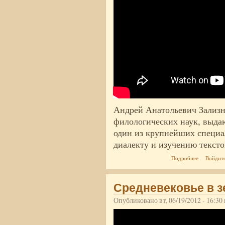
Андрей Анатольевич Зализн
филологических наук, выда
один из крупнейших специа
диалекту и изучению тексто
о Академик
Подробнее
Войдит
Средневековье в з
Опубликовано вт, 06/19/2012 - 16:3