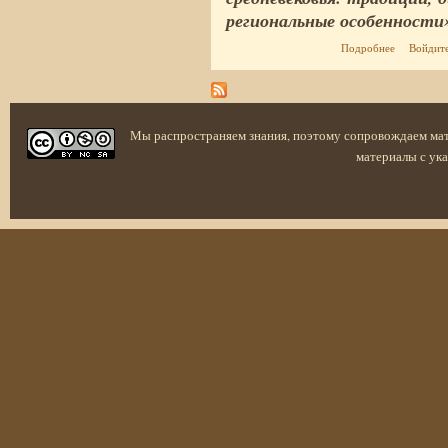
региональные особенности
о Доклад 
Подробнее
Войдит
средневеко
Мы распространяем знания, поэтому сопровождаем ма
материалы с ука