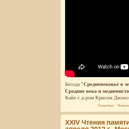
Средневековье в з
Беседа "
Средние века и медиевисти
Кайе с д-ром Крисом Джонс
о Средневе
Подробнее
Войдит
XXIV Чтения памяти