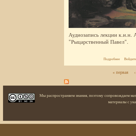
Аудиозапись лекции к.и.н. 
"Рыцарственный Павел".
о РЫЦАР
Подробнее
Войдит
« первая
Страницы
Мы распространяем знания, поэтому сопровождаем ма
материалы с ука