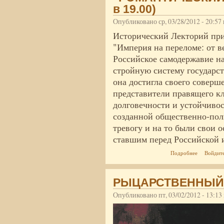
в 19.00)
Опубликовано ср, 03/28/2012 - 20:5
Исторический Лекторий при
"Империя на переломе: от в
Российское самодержавие н
стройную систему государст
она достигла своего соверш
представители правящего кл
долговечности и устойчиво
созданной общественно-пол
тревогу и на то были свои 
ставшим перед Российской 
о "РОМАНТ
Подробнее
Войдит
РЫЦАРСТВЕННЫЙ
Опубликовано пт, 03/02/2012 - 13:1