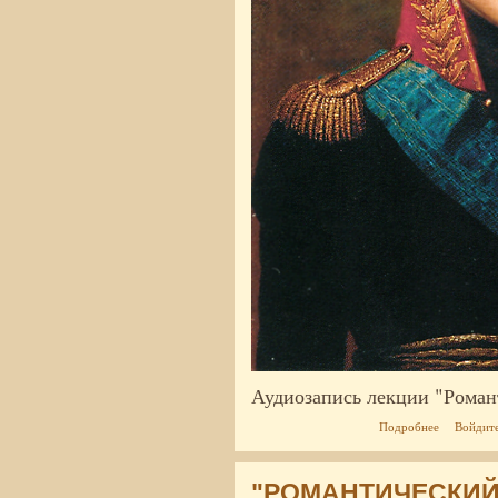
Аудиозапись лекции "Роман
о Аудиоза
Подробнее
Войдит
"РОМАНТИЧЕСКИЙ 