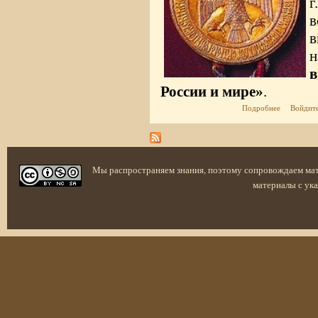
в
России и мире»
.
о «Византи
Подробнее
Войдит
всероссийс
Мы распространяем знания, поэтому сопровождаем ма
материалы с ука