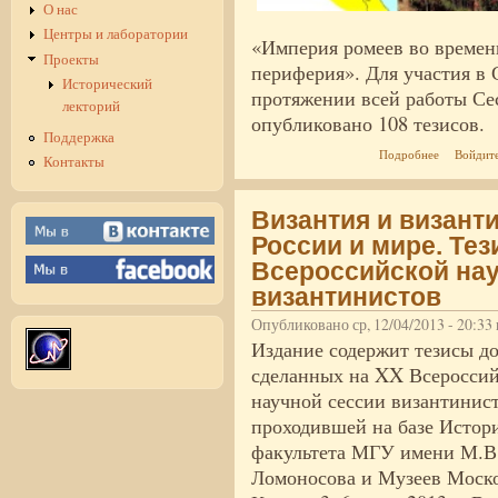
О нас
Центры и лаборатории
«Империя ромеев во времени
Проекты
периферия». Для участия в 
Исторический
протяжении всей работы Сес
лекторий
опубликовано 108 тезисов.
Поддержка
о ВПО под
Подробнее
Войдит
Контакты
Византия и визант
России и мире. Те
Всероссийской нау
византинистов
Опубликовано ср, 12/04/2013 - 20:3
Издание содержит тезисы до
сделанных на XX Всеросси
научной сессии византинист
проходившей на базе Истор
факультета МГУ имени М.В
Ломоносова и Музеев Моск