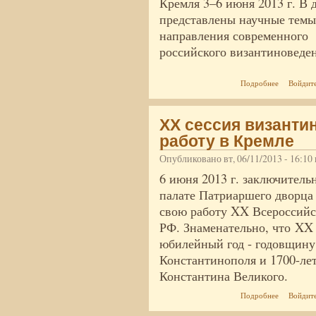
Кремля 3–6 июня 2013 г. В 
представлены научные темы
направления современного
российского византиноведе
о Византия
Подробнее
Войдит
XX Всерос
XX сессия византи
работу в Кремле
Опубликовано вт, 06/11/2013 - 16:1
6 июня 2013 г. заключител
палате Патриаршего дворца
свою работу XX Всероссийс
РФ. Знаменательно, что XX 
юбилейный год - годовщину
Константинополя и 1700-ле
Константина Великого.
о XX сесс
Подробнее
Войдит