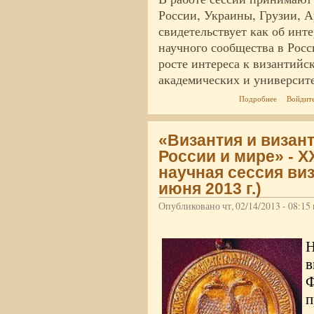
России, Украины, Грузии, А
свидетельствует как об инт
научного сообщества в Росс
росте интереса к византийс
академических и университе
о В Москв
Подробнее
Войдит
«Византия и визан
России и мире» - X
научная сессия виз
июня 2013 г.)
Опубликовано чт, 02/14/2013 - 08:1
п