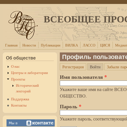
Перейти к основному содержанию
ВСЕОБЩЕЕ ПРО
Главная
Новости
Публикации
ВИЛКА
ЛАССО
ЦИСЯ
Медиат
Профиль пользоват
Об обществе
(активная вкла
О нас
Регистрация
Войти
Забыли пар
Главные вкладки
Центры и лаборатории
Имя пользователя
*
Проекты
Исторический
Укажите ваше имя на сайте 
лекторий
ОБЩЕСТВО.
Поддержка
Пароль
*
Контакты
Укажите пароль, соответствующий