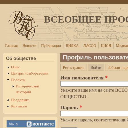
Перейти к основному содержанию
ВСЕОБЩЕЕ ПРО
Главная
Новости
Публикации
ВИЛКА
ЛАССО
ЦИСЯ
Медиат
Профиль пользоват
Об обществе
(активная вкла
О нас
Регистрация
Войти
Забыли пар
Главные вкладки
Центры и лаборатории
Имя пользователя
*
Проекты
Исторический
Укажите ваше имя на сайте 
лекторий
ОБЩЕСТВО.
Поддержка
Пароль
*
Контакты
Укажите пароль, соответствующий