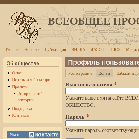
Перейти к основному содержанию
ВСЕОБЩЕЕ ПРО
Главная
Новости
Публикации
ВИЛКА
ЛАССО
ЦИСЯ
Медиат
Профиль пользоват
Об обществе
(активная вкла
О нас
Регистрация
Войти
Забыли пар
Главные вкладки
Центры и лаборатории
Имя пользователя
*
Проекты
Исторический
Укажите ваше имя на сайте 
лекторий
ОБЩЕСТВО.
Поддержка
Пароль
*
Контакты
Укажите пароль, соответствующий