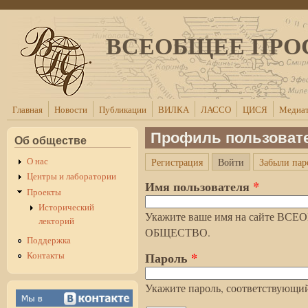
Перейти к основному содержанию
ВСЕОБЩЕЕ ПРО
Главная
Новости
Публикации
ВИЛКА
ЛАССО
ЦИСЯ
Медиат
Профиль пользоват
Об обществе
(активная вкла
О нас
Регистрация
Войти
Забыли пар
Главные вкладки
Центры и лаборатории
Имя пользователя
*
Проекты
Исторический
Укажите ваше имя на сайте 
лекторий
ОБЩЕСТВО.
Поддержка
Пароль
*
Контакты
Укажите пароль, соответствующий