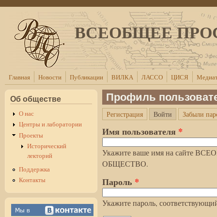
Перейти к основному содержанию
ВСЕОБЩЕЕ ПРО
Главная
Новости
Публикации
ВИЛКА
ЛАССО
ЦИСЯ
Медиат
Профиль пользоват
Об обществе
(активная вкла
О нас
Регистрация
Войти
Забыли пар
Главные вкладки
Центры и лаборатории
Имя пользователя
*
Проекты
Исторический
Укажите ваше имя на сайте 
лекторий
ОБЩЕСТВО.
Поддержка
Пароль
*
Контакты
Укажите пароль, соответствующий