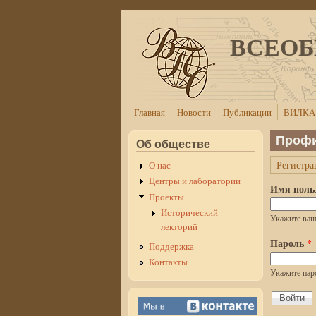
Перейти к основному содержанию
ВСЕОБ
Главная
Новости
Публикации
ВИЛКА
Профи
Об обществе
Регистра
О нас
Главные в
Центры и лаборатории
Имя поль
Проекты
Исторический
Укажите в
лекторий
Пароль
*
Поддержка
Контакты
Укажите пар