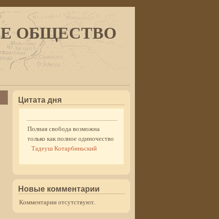
ОЕ ОБЩЕСТВО
Поиск
Форма поиска
Цитата дня
Полная свобода возможна
только как полное одиночество
Тадеуш Котарбиньский
Новые комментарии
Комментарии отсутствуют.