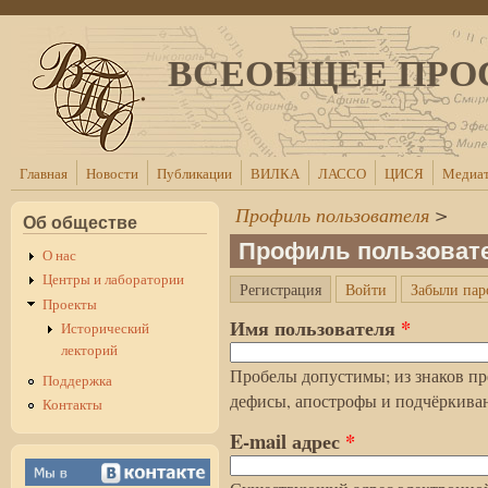
Перейти к основному содержанию
ВСЕОБЩЕЕ ПРО
Главная
Новости
Публикации
ВИЛКА
ЛАССО
ЦИСЯ
Медиат
Профиль пользователя
>
Об обществе
Профиль пользоват
О нас
Центры и лаборатории
(активная вкладка)
Регистрация
Войти
Забыли пар
Главные вкладки
Проекты
Имя пользователя
*
Исторический
лекторий
Пробелы допустимы; из знаков пр
Поддержка
дефисы, апострофы и подчёркива
Контакты
E-mail адрес
*