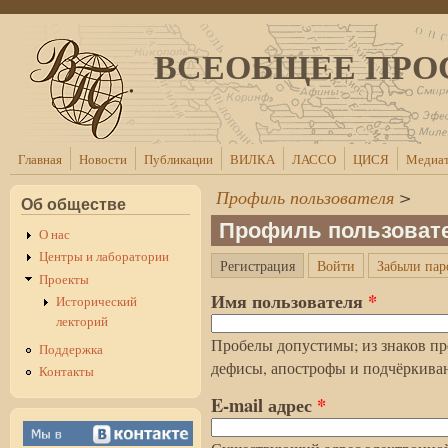
Перейти к основному содержанию
ВСЕОБЩЕЕ ПРО
Главная
Новости
Публикации
ВИЛКА
ЛАССО
ЦИСЯ
Медиат
Профиль пользователя
>
Об обществе
Профиль пользоват
О нас
Центры и лаборатории
(активная вкладка)
Регистрация
Войти
Забыли пар
Главные вкладки
Проекты
Имя пользователя
*
Исторический
лекторий
Пробелы допустимы; из знаков пр
Поддержка
дефисы, апострофы и подчёркива
Контакты
E-mail адрес
*