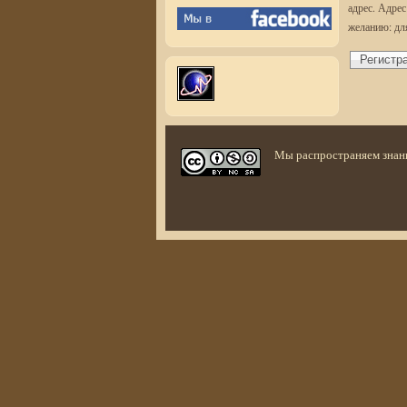
адрес. Адрес
желанию: дл
Мы распространяем знан