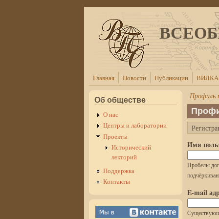
Перейти к основному содержанию
ВСЕОБ
Главная
Новости
Публикации
ВИЛКА
Профиль 
Об обществе
Профи
О нас
Центры и лаборатории
Регистра
Главные в
Проекты
Имя поль
Исторический
лекторий
Пробелы доп
Поддержка
подчёркиван
Контакты
E-mail ад
Существующи