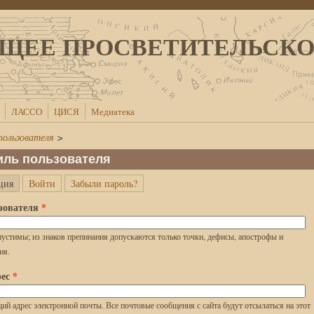
ЩЕЕ ПРОСВЕТИТЕЛЬСК
ЛАССО
ЦИСЯ
Медиатека
пользователя
>
ль пользователя
(активная вкладка)
ция
Войти
Забыли пароль?
кладки
зователя
*
устимы; из знаков препинания допускаются только точки, дефисы, апострофы и
ия.
рес
*
й адрес электронной почты. Все почтовые сообщения с сайта будут отсылаться на этот