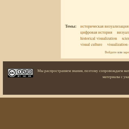
Темы:
историческая визуализация
цифровая история
визуал
historical visualization
scie
visual culture
visualization
Войдите
или
зар
Мы распространяем знания, поэтому сопровождаем ма
материалы с ука