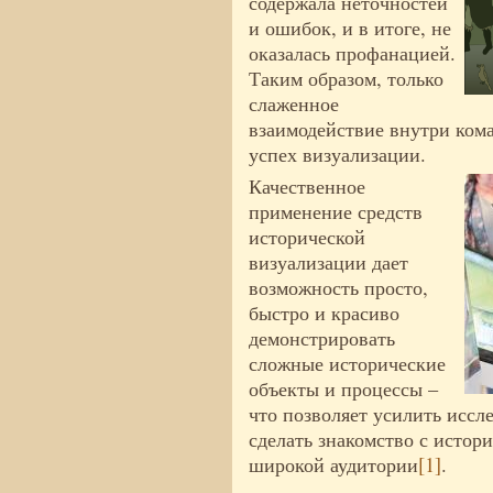
содержала неточностей
и ошибок, и в итоге, не
оказалась профанацией.
Таким образом, только
слаженное
взаимодействие внутри ком
успех визуализации.
Качественное
применение средств
исторической
визуализации дает
возможность просто,
быстро и красиво
демонстрировать
сложные исторические
объекты и процессы –
что позволяет усилить иссл
сделать знакомство с истор
широкой аудитории
[1]
.