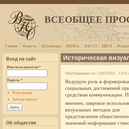
Перейти к основному содержанию
ВСЕОБЩЕЕ ПРО
Главная
Новости
Публикации
ВИЛКА
ЛАССО
ЦИСЯ
Медиат
Историческая визуа
Вход на сайт
Имя пользователя
*
Опубликовано чт, 12/03/2015 - 13:0
Пароль
*
Ведущую роль в формирова
социальных достижений пр
Регистрация
средствам коммуникации. 
Забыли пароль?
мнению, широкое использо
визуальных методов для
представления общественно
значимой информации стан
Об обществе