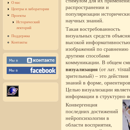
стимулом для их применени
О нас
распространении и
Центры и лаборатории
популяризации исторически
Проекты
научных знаний.
Исторический
Такая востребованность
лекторий
визуальных средств объясня
Поддержка
высокой информативностью
Контакты
изображений по сравнению 
другими способами
коммуникации. В общем см
визуализация
(от лат. visual
зрительный) – это действи
знаний в форме, ориентиров
Целью визуализации являет
информации в структурно я
Конвергенция
последних достижений
нейропсихологии в
области восприятия,