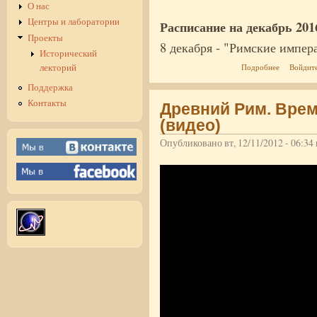
О нас
Центры и лаборатории
Расписание на декабрь 2016
Проекты
8 декабря - "Римские импер
Исторический
о Историч
лекторий
Подробнее
Войдит
Поддержка
Контакты
Древний Рим. Врем
(видео)
Опубликовано вт, 12/11/2012 - 06:3