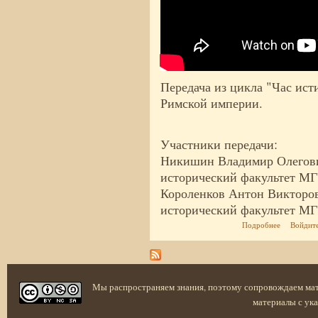
Передача из цикла "Час ис
Римской империи.
Участники передачи:
Никишин Владимир Олегович
исторический факультет М
Короленков Антон Викторов
исторический факультет М
о Древний 
Подробнее
Войдит
Мы распространяем знания, поэтому сопровождаем ма
материалы с ука