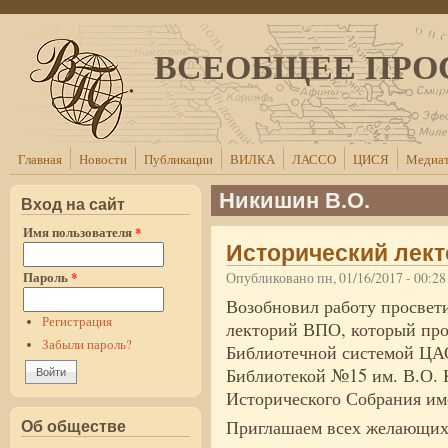
Перейти к основному содержанию
ВСЕОБЩЕЕ ПРО
Главная
Новости
Публикации
ВИЛКА
ЛАССО
ЦИСЯ
Медиат
Никишин В.О.
Вход на сайт
Имя пользователя
*
Исторический лект
Пароль
*
Опубликовано пн, 01/16/2017 - 00:2
Возобновил работу просвет
Регистрация
лекторий ВПО, который про
Забыли пароль?
Библиотечной системой ЦА
Библиотекой №15 им. В.О. 
Исторического Собрания им
Приглашаем всех желающих 
Об обществе