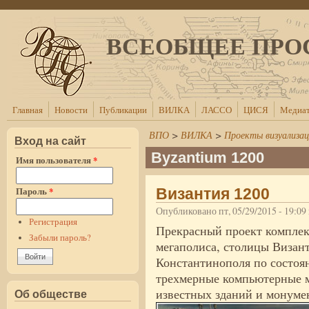
Перейти к основному содержанию
ВСЕОБЩЕЕ ПРО
Главная
Новости
Публикации
ВИЛКА
ЛАССО
ЦИСЯ
Медиат
ВПО
>
ВИЛКА
>
Проекты визуализа
Вход на сайт
Byzantium 1200
Имя пользователя
*
Пароль
*
Византия 1200
Опубликовано пт, 05/29/2015 - 19:0
Регистрация
Прекрасный проект комплек
Забыли пароль?
мегаполиса, столицы Визан
Константинополя по состоя
трехмерные компьютерные м
известных зданий и монуме
Об обществе