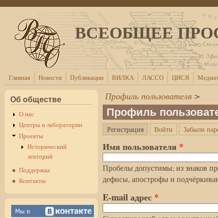
Перейти к основному содержанию
ВСЕОБЩЕЕ ПРО
Главная
Новости
Публикации
ВИЛКА
ЛАССО
ЦИСЯ
Медиат
Профиль пользователя
>
Об обществе
Профиль пользоват
О нас
Центры и лаборатории
(активная вкладка)
Регистрация
Войти
Забыли пар
Главные вкладки
Проекты
Имя пользователя
*
Исторический
лекторий
Пробелы допустимы; из знаков пр
Поддержка
дефисы, апострофы и подчёркива
Контакты
E-mail адрес
*