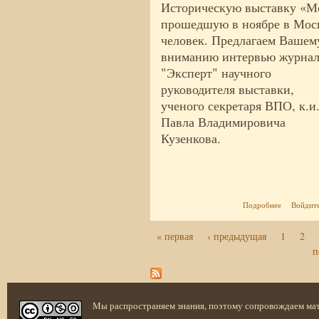
Историческую выставку «Мо
прошедшую в ноябре в Моск
человек.
Предлагаем Вашем
вниманию интервью журна
"Эксперт" научного
руководителя выставки,
ученого секретаря ВПО, к.и.
Павла Владимировича
Кузенкова.
о Наши во
Подробнее
Войдит
« первая
‹ предыдущая
1
2
Страницы
п
Мы распространяем знания, поэтому сопровождаем ма