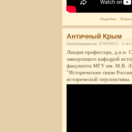
о История
Подробнее
Войдит
Русью)
Античный Крым
Опубликовано вс, 07/05/2015 - 11:4
Лекция профессора, д.и.н.
заведующего кафедрой исто
факультета МГУ им. М.В. Л
"Исторические связи Росси
исторической перспективы.