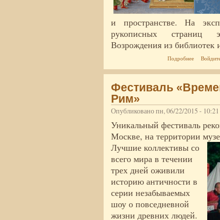
и пространстве. На эксп
рукописных страниц э
Возрождения из библиотек и
о Виртуал
Подробнее
Войдит
Фестиваль «Времен
Рим»
Опубликовано пн, 06/22/2015 - 10:2
Уникальный фестиваль реко
Москве, на территории музе
Лучшие коллективы со
всего мира в течении
трех дней оживили
историю античности в
серии незабываемых
шоу о повседневной
жизни древних людей.