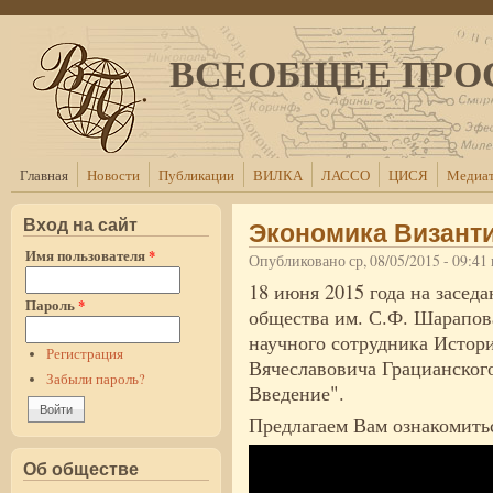
Перейти к основному содержанию
ВСЕОБЩЕЕ ПРО
Главная
Новости
Публикации
ВИЛКА
ЛАССО
ЦИСЯ
Медиат
Вход на сайт
Экономика Византии
Имя пользователя
*
Опубликовано ср, 08/05/2015 - 09:4
18 июня 2015 года на засед
Пароль
*
общества им. С.Ф. Шарапова
научного сотрудника Истор
Регистрация
Вячеславовича Грацианског
Забыли пароль?
Введение".
Предлагаем Вам ознакомитьс
Об обществе