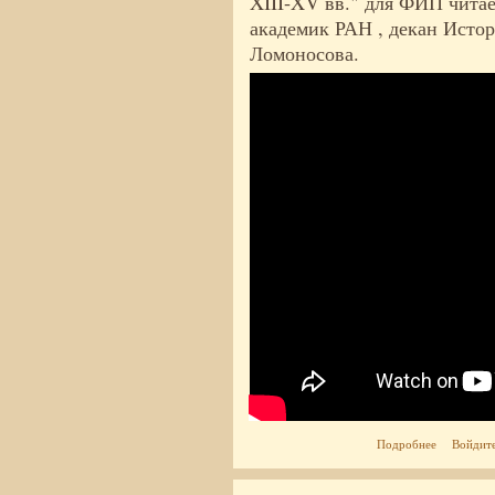
XIII-XV вв." для ФИП читае
академик РАН , декан Исто
Ломоносова.
о Крым - п
Подробнее
Войдит