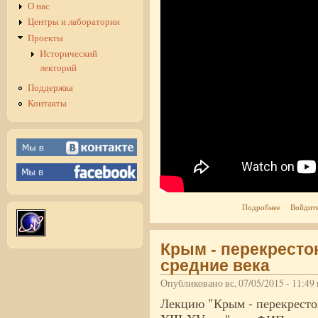
О нас
Центры и лаборатории
Проекты
Исторический
лекторий
Поддержка
Контакты
о Экономик
Подробнее
Войдит
Крым - перекресто
средние века
Опубликовано вс, 07/05/2015 - 11:4
Лекцию "Крым - перекресто