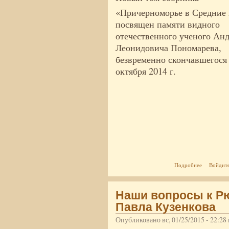
«Причерноморье в Средние 
посвящен памяти видного
отечественного ученого Ан
Леонидовича Пономарева,
безвременно скончавшегося
октября 2014 г.
о Вышел 9
Подробнее
Войдит
Наши вопросы к Р
Павла Кузенкова
Опубликовано вс, 01/25/2015 - 22:2